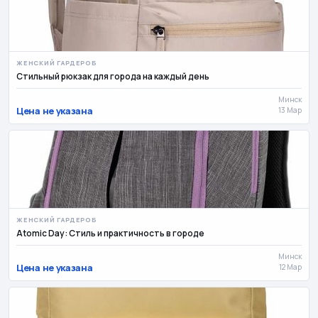
🛠
Ремонт и стройка
Услуги
684
534
Все для дома
Мужской гардероб
487
459
ЖЕНСКИЙ ГАРДЕРОБ
Сад и огород
Животные
421
351
Стильный рюкзак для города на каждый день
🛋
Мебель
Готовый бизнес и оборудование
Минск
309
274
Цена не указана
13 Мар
Свадьба и праздники
Прочее
245
172
Работа
Разное
51
2.6k
ЖЕНСКИЙ ГАРДЕРОБ
Atomic Day: Стиль и практичность в городе
Минск
Цена не указана
12 Мар