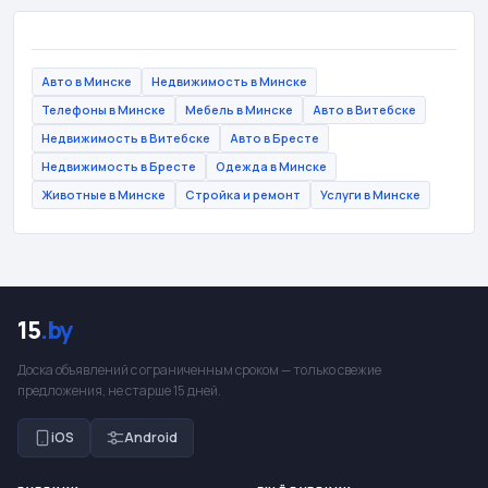
Авто в Минске
Недвижимость в Минске
Телефоны в Минске
Мебель в Минске
Авто в Витебске
Недвижимость в Витебске
Авто в Бресте
Недвижимость в Бресте
Одежда в Минске
Животные в Минске
Стройка и ремонт
Услуги в Минске
15
.by
Доска объявлений с ограниченным сроком — только свежие
предложения, не старше 15 дней.
iOS
Android