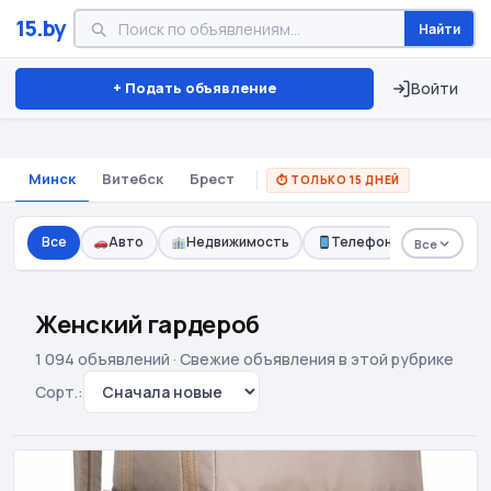
15.by
Найти
+ Подать объявление
Войти
Минск
Витебск
Брест
⏱ ТОЛЬКО 15 ДНЕЙ
Все
Авто
Недвижимость
Телефоны
Одежд
Все
Телефоны и планшеты
Компьютерная техника
2.1k
2.0k
Женский гардероб
Электроника
Женский гардероб
1.2k
1.1k
1 094 объявлений · Свежие объявления в этой рубрике
Сорт.:
🖨
Всё для детей и мам
Бытовая техника
1.1k
5.5k
Хобби, спорт и туризм
Красота и здоровье
635
640