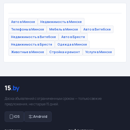
Авто в Минске
Недвижимость в Минске
Телефоны в Минске
Мебель в Минске
Авто в Витебске
Недвижимость в Витебске
Авто в Бресте
Недвижимость в Бресте
Одежда в Минске
Животные в Минске
Стройка и ремонт
Услуги в Минске
15
.by
Доска объявлений с ограниченным сроком — только свежие
предложения, не старше 15 дней.
iOS
Android