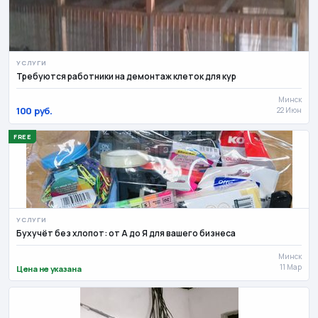
🛠
Ремонт и стройка
Услуги
684
534
Все для дома
Мужской гардероб
487
459
УСЛУГИ
Сад и огород
Животные
421
351
Требуются работники на демонтаж клеток для кур
🛋
Мебель
Готовый бизнес и оборудование
Минск
309
274
100
руб.
22 Июн
Свадьба и праздники
Прочее
245
172
FREE
Работа
Разное
51
2.6k
УСЛУГИ
Бухучёт без хлопот: от А до Я для вашего бизнеса
Минск
11 Мар
Цена не указана