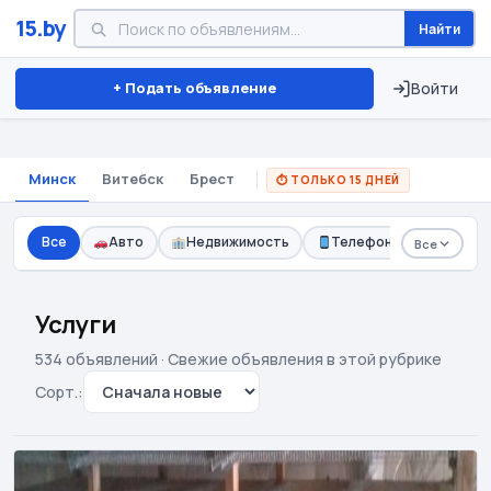
15.by
Найти
+ Подать объявление
Войти
Минск
Витебск
Брест
⏱ ТОЛЬКО 15 ДНЕЙ
Все
Авто
Недвижимость
Телефоны
Одежд
Все
Телефоны и планшеты
Компьютерная техника
2.1k
2.0k
Услуги
Электроника
Женский гардероб
1.2k
1.1k
534 объявлений · Свежие объявления в этой рубрике
Сорт.:
🖨
Всё для детей и мам
Бытовая техника
1.1k
5.5k
Хобби, спорт и туризм
Красота и здоровье
635
640