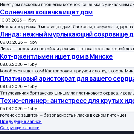
Ищет дом ласковый плюшевый котёнок Гошенька с уникальным ок
Солнечная кошечка ищет дом
10.03.2026 — 15by
Нежная подружка 9 мес. ищет дом! Ласковая, приучена, здорова.
Линда: нежный мурлыкающий сокровище д
09.03.2026 — 15by
Линда — нежная и спокойная девочка, готова стать ласковой ле
Кот-джентльмен ищет дом в Минске
08.03.2026 — 15by
Колобочек ищет дом! Кастрирован, приучен к лотку, здоров. Мин
Платиновый аристократ для вашего сердц
08.03.2026 — 15by
Титулованная британская шиншилла платинового окраса. Идеаль
Техно-спиннер: антистресс для крутых ид
05.03.2026 — 15by
Котёнок с защитой — безопасность и ласка в одном питомце!
Навигация
Предыдущие записи
Следующие записи
по