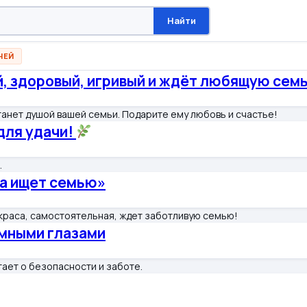
Найти
НЕЙ
й, здоровый, игривый и ждёт любящую сем
танет душой вашей семьи. Подарите ему любовь и счастье!
для удачи!
.
ка ищет семью»
раса, самостоятельная, ждет заботливую семью!
умными глазами
ает о безопасности и заботе.