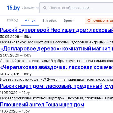
15.by
объявления
Минск
Витебск
Брест
⏱ ТОЛЬКО 15 Д
ГОРОД
Рыжий супергерой Нео ищет дом: ласковы
30.05.2026 — 15by
Рыжий котенок Нео ищет дом! Ласковый, здоровый и игривый — с
«Долларовое дерево»: комнатный магнит 
23.05.2026 — 15by
Ласковый котенок ищет дом! В добрые руки, цена символическая
«Черепаховая звёздочка: ласковая кошеч
30.04.2026 — 15by
Ищете ласковую кошечку? 2-месячная малышка черепахового ок
Рыжик ищет дом: ласковый, преданный, с 
11.03.2026 — 15by
Рыжий персиковый котенок ищет дом! Ласковый, спокойный, мечт
Плюшевый ангел Гоша ищет дом
11.03.2026 — 15by