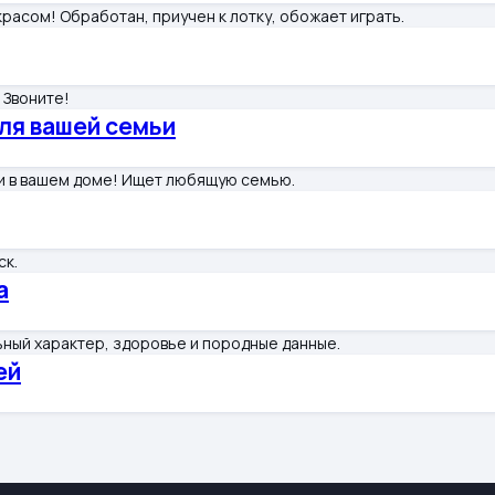
расом! Обработан, приучен к лотку, обожает играть.
 Звоните!
ля вашей семьи
ди в вашем доме! Ищет любящую семью.
ск.
а
ный характер, здоровье и породные данные.
ей