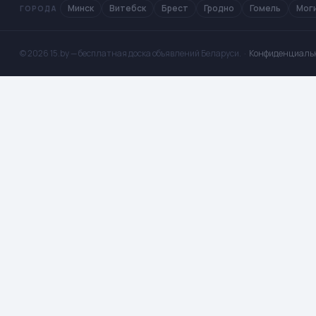
Минск
Витебск
Брест
Гродно
Гомель
Мог
ГОРОДА
© 2026 15.by — бесплатная доска объявлений Беларуси. ·
Конфиденциаль