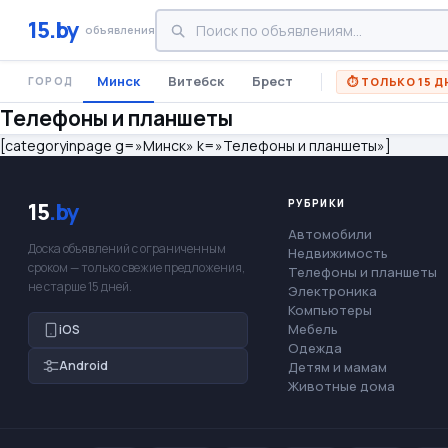
15.by
объявления
Минск
Витебск
Брест
⏱ ТОЛЬКО 15 Д
ГОРОД
Телефоны и планшеты
[categoryinpage g=»Минск» k=»Телефоны и планшеты»]
РУБРИКИ
15
.by
Автомобили
Доска объявлений с ограниченным
Недвижимость
сроком — только свежие предложения,
Телефоны и планшеты
не старше 15 дней.
Электроника
Компьютеры
Мебель
iOS
Одежда
Android
Детям и мамам
Животные дома