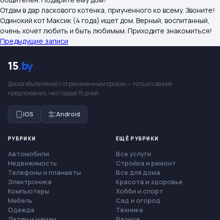
Отдам в дар ласкового котенка, приученного ко всему. Звоните!
Одинокий кот Максик (4 года) ищет дом. Верный, воспитанный,
очень хочет любить и быть любимым. Приходите знакомиться!
Навигация
Предыдущие записи
по
15
.by
записям
Доска объявлений с ограниченным сроком — только свежие
предложения, не старше 15 дней.
iOS
Android
РУБРИКИ
ЕЩЁ РУБРИКИ
Автомобили
Все услуги
Недвижимость
Стройка и ремонт
Телефоны и планшеты
Все для дома
Электроника
Красота и здоровье
Компьютеры
Хобби и спорт
Мебель
Сад и огород
Одежда
Техника
Детям и мамам
Разное