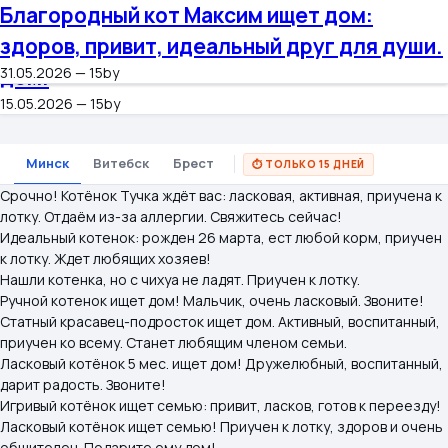
Ищете друга, который будит вас
Нежный джентльмен ищет дом: ласковый,
Ищет дом ласковый котёнок-мурлыка
Ласковый котёнок ищет дом!
Преданный котёнок ищет семью для
Ласковый котёнок ищет семью
Джентльмен ищет дом: ласковый котёнок
Солнечный котёнок ищет дом
Игривый котёнок ищет друга!
Благородный кот Максим ищет дом:
15.by
Найти
мурчанием? Ласковый котёнок Тучка ищет
воспитанный, идеальный котёнок
14.04.2026 — 15by
11.03.2026 — 15by
вечной любви
10.03.2026 — 15by
ждёт семью
08.03.2026 — 15by
05.03.2026 — 15by
здоров, привит, идеальный друг для души.
дом.
14.05.2026 — 15by
11.03.2026 — 15by
08.03.2026 — 15by
31.05.2026 — 15by
+ Подать объявление
Войти
15.05.2026 — 15by
Минск
Витебск
Брест
⏱ ТОЛЬКО 15 ДНЕЙ
Срочно! Котёнок Тучка ждёт вас: ласковая, активная, приучена к
лотку. Отдаём из-за аллергии. Свяжитесь сейчас!
Идеальный котенок: рожден 26 марта, ест любой корм, приучен
к лотку. Ждет любящих хозяев!
Нашли котенка, но с чихуа не ладят. Приучен к лотку.
Ручной котенок ищет дом! Мальчик, очень ласковый. Звоните!
Статный красавец-подросток ищет дом. Активный, воспитанный,
приучен ко всему. Станет любящим членом семьи.
Ласковый котёнок 5 мес. ищет дом! Дружелюбный, воспитанный,
дарит радость. Звоните!
Игривый котёнок ищет семью: привит, ласков, готов к переезду!
Ласковый котёнок ищет семью! Приучен к лотку, здоров и очень
общителен. Подарите ему дом!