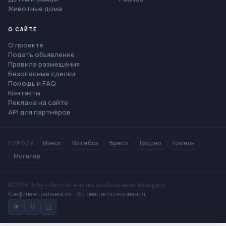
Животные дома
О САЙТЕ
О проекте
Подать объявление
Правила размещения
Безопасные сделки
Помощь и FAQ
Контакты
Реклама на сайте
API для партнёров
Минск
Витебск
Брест
Гродно
Гомель
ГОРОДА
Могилёв
© 2026 15.by — бесплатная доска объявлений Беларуси. ·
Конфиденциальность
·
Условия использования
✈
V
◻