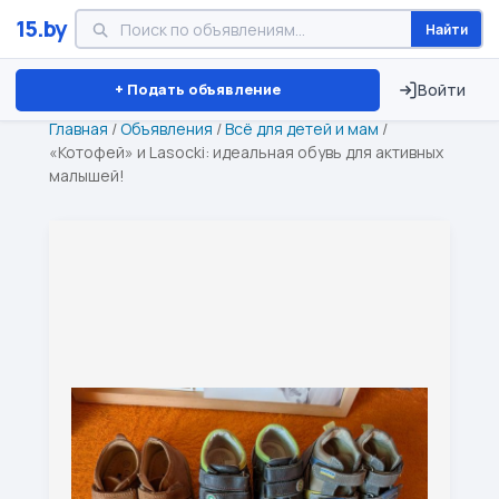
15.by
Найти
Минск
Витебск
Брест
⏱ ТОЛЬКО 15 ДНЕЙ
+ Подать объявление
Войти
Главная
/
Объявления
/
Всё для детей и мам
/
«Котофей» и Lasocki: идеальная обувь для активных
малышей!