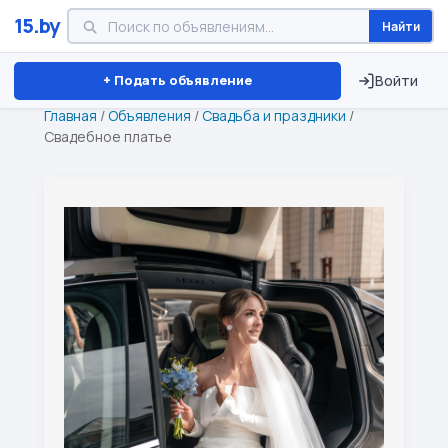
15.by
Найти
Минск
Витебск
Брест
⏱ ТОЛЬКО 15 ДНЕЙ
+ Подать объявление
Войти
Главная
/
Объявления
/
Свадьба и праздники
/
Свадебное платье