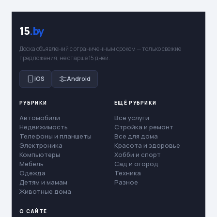
15
.by
Доска объявлений с ограниченным сроком — только свежие
предложения, не старше 15 дней.
iOS
Android
РУБРИКИ
ЕЩЁ РУБРИКИ
Автомобили
Все услуги
Недвижимость
Стройка и ремонт
Телефоны и планшеты
Все для дома
Электроника
Красота и здоровье
Компьютеры
Хобби и спорт
Мебель
Сад и огород
Одежда
Техника
Детям и мамам
Разное
Животные дома
О САЙТЕ