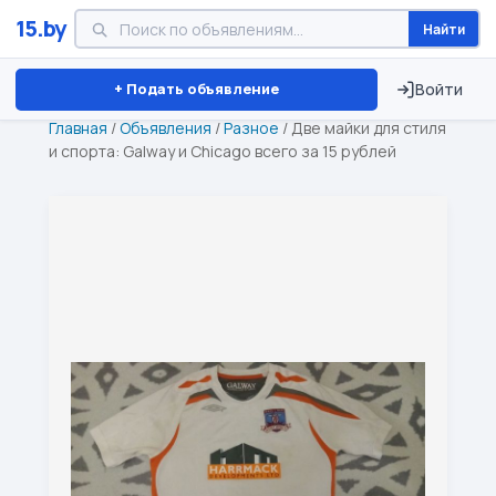
15.by
Найти
Минск
Витебск
Брест
⏱ ТОЛЬКО 15 ДНЕЙ
+ Подать объявление
Войти
Главная
/
Объявления
/
Разное
/
Две майки для стиля
и спорта: Galway и Chicago всего за 15 рублей