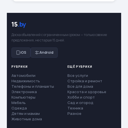
15
.by
Доска объявлений с ограниченным сроком — только свежие
предложения, не старше 15 дней.
iOS
Android
РУБРИКИ
ЕЩЁ РУБРИКИ
Автомобили
Все услуги
Недвижимость
Стройка и ремонт
Телефоны и планшеты
Все для дома
Электроника
Красота и здоровье
Компьютеры
Хобби и спорт
Мебель
Сад и огород
Одежда
Техника
Детям и мамам
Разное
Животные дома