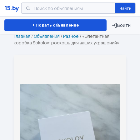
15.by
Найти
Минск
Витебск
Брест
⏱ ТОЛЬКО 15 ДНЕЙ
+ Подать объявление
Войти
Главная
/
Объявления
/
Разное
/
«Элегантная
коробка Sokolov: роскошь для ваших украшений»