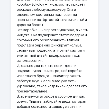
коробку Sokolov — ту самую, что придаёт
роскошь любому аксессуару. Она в
идеальном состоянии, как новая: ни
царапин, ни потёртостей, внутри чистый и
дорогой бархат.
Эта коробка — не просто упаковка, а часть
имиджа. Она подчеркнёт статус подарка и
сохранит его безупречность. Мягкая
подкладка бережно фиксирует кольца,
серьги или подвески, а плотный картон и
элегантный дизайн выдерживают годы
использования.
Идеально для тех, кто ценит детали:
подарить украшение в родной коробке
известного бренда — значит проявить
заботу и вкус. А если у вас уже есть
украшение, такое «одеяние» сделает его
презентабельнее.
Встречаемся в городе в удобное для вас
время. Пишите, забирайте вещь, которая
добавит солидности вашему жесту или