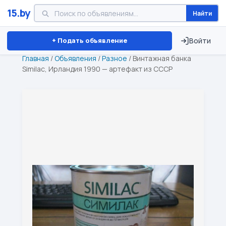
15.by
Найти
Минск
Витебск
Брест
⏱ ТОЛЬКО 15 ДНЕЙ
+ Подать объявление
Войти
Главная
/
Объявления
/
Разное
/
Винтажная банка
Similac, Ирландия 1990 — артефакт из СССР