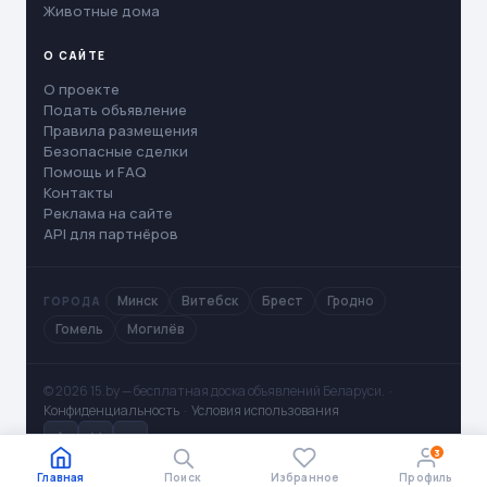
Животные дома
О САЙТЕ
О проекте
Подать объявление
Правила размещения
Безопасные сделки
Помощь и FAQ
Контакты
Реклама на сайте
API для партнёров
Минск
Витебск
Брест
Гродно
ГОРОДА
Гомель
Могилёв
© 2026 15.by — бесплатная доска объявлений Беларуси. ·
Конфиденциальность
·
Условия использования
✈
V
◻
3
Главная
Поиск
Избранное
Профиль