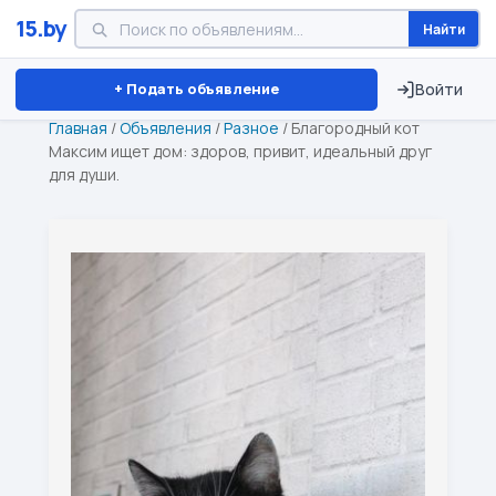
15.by
Найти
Минск
Витебск
Брест
⏱ ТОЛЬКО 15 ДНЕЙ
+ Подать объявление
Войти
Главная
/
Объявления
/
Разное
/
Благородный кот
Максим ищет дом: здоров, привит, идеальный друг
для души.