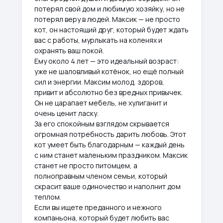
потерял свой дом и любимую хозяйку, но не
потерял веру в людей. Максик — не просто
кот, он настоящий друг, который будет ждать
вас с работы, мурлыкать на коленях и
охранять ваш покой.
Ему около 4 лет — это идеальный возраст:
уже не шаловливый котёнок, но ещё полный
сил и энергии. Максим молод, здоров,
привит и абсолютно без вредных привычек.
Он не царапает мебель, не хулиганит и
очень ценит ласку.
За его спокойным взглядом скрывается
огромная потребность дарить любовь. Этот
кот умеет быть благодарным — каждый день
с ним станет маленьким праздником. Максик
станет не просто питомцем, а
полноправным членом семьи, который
скрасит ваше одиночество и наполнит дом
теплом.
Если вы ищете преданного и нежного
компаньона, который будет любить вас