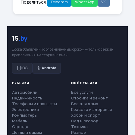
Поделиться:
Telegram
WhatsApp
VK
15
.by
Доска объявлений с ограниченным сроком — только свежие
предложения, не старше 15 дней.
iOS
Android
РУБРИКИ
ЕЩЁ РУБРИКИ
Автомобили
Все услуги
Недвижимость
Стройка и ремонт
Телефоны и планшеты
Все для дома
Электроника
Красота и здоровье
Компьютеры
Хобби и спорт
Мебель
Сад и огород
Одежда
Техника
Детям и мамам
Разное