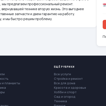
и, мы предлагаем профессиональный ремонт.
 вернув вашей технике вторую жизнь. Это выгоднее
твенные запчасти и даем гарантию на работу.
у, и мы быстро решим проблему.
П
ЕЩЁ РУБРИКИ
или
Все услуги
мость
Стройка и ремонт
 и планшеты
Все для дома
ника
Красота и здоровье
еры
Хобби и спорт
Сад и огород
Техника
мамам
Разное