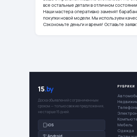
все остальные детали в отличном состояни
Наши мастера оперативно заменят барабан,
покупки новой модели. Мы используем качес
Сэкономьте деньги и время! Оставьте заявк
РУБРИКИ
15
.by
Автомоб
Доска объявлений с ограниченным
Недвижи
сроком — только свежие предложения,
Телефоны
не старше 15 дней.
Электро
Компьют
Мебель
iOS
Одежда
Android
Детям и 