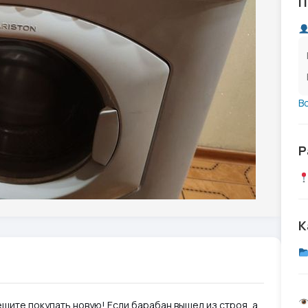
П
В
Р
К
шите покупать новую! Если барабан вышел из строя, а