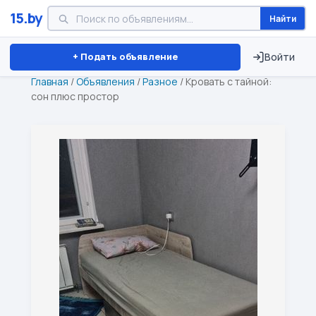
15.by
Найти
Минск
Витебск
Брест
⏱ ТОЛЬКО 15 ДНЕЙ
+ Подать объявление
Войти
Главная
/
Объявления
/
Разное
/
Кровать с тайной:
сон плюс простор