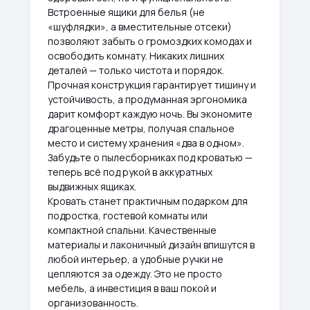
Встроенные ящики для белья (не
«шуфлядки», а вместительные отсеки)
позволяют забыть о громоздких комодах и
освободить комнату. Никаких лишних
деталей — только чистота и порядок.
Прочная конструкция гарантирует тишину и
устойчивость, а продуманная эргономика
дарит комфорт каждую ночь. Вы экономите
драгоценные метры, получая спальное
место и систему хранения «два в одном».
Забудьте о пылесборниках под кроватью —
теперь всё под рукой в аккуратных
выдвижных ящиках.
Кровать станет практичным подарком для
подростка, гостевой комнаты или
компактной спальни. Качественные
материалы и лаконичный дизайн впишутся в
любой интерьер, а удобные ручки не
цепляются за одежду. Это не просто
мебель, а инвестиция в ваш покой и
организованность.