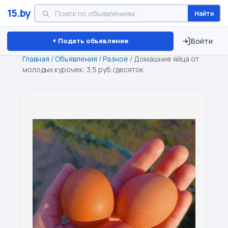
15.by
Найти
Минск
Витебск
Брест
⏱ ТОЛЬКО 15 ДНЕЙ
+ Подать объявление
Войти
Главная
/
Объявления
/
Разное
/
Домашние яйца от
молодых курочек: 3,5 руб./десяток