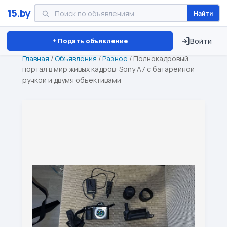
15.by
Найти
Минск
Витебск
Брест
⏱ ТОЛЬКО 15 ДНЕЙ
+ Подать объявление
Войти
Главная
/
Объявления
/
Разное
/
Полнокадровый
портал в мир живых кадров: Sony A7 с батарейной
ручкой и двумя объективами