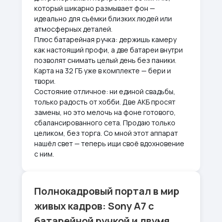
который шикарно размывает фон —
идеально для съёмки близких людей или
атмосферных деталей.
Плюс батарейная ручка: держишь камеру
как настоящий профи, а две батареи внутри
позволят снимать целый день без паники.
Карта на 32 ГБ уже в комплекте — бери и
твори.
Состояние отличное: ни единой свадьбы,
только радость от хобби. Две АКБ просят
замены, но это мелочь на фоне готового,
сбалансированного сета. Продаю только
целиком, без торга. Со мной этот аппарат
нашёл свет — теперь ищи своё вдохновение
с ним.
Полнокадровый портал в мир
живых кадров: Sony A7 с
батарейной ручкой и двумя