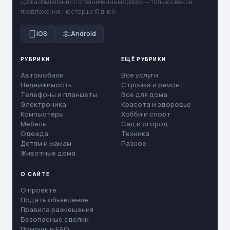
Доска объявлений с ограниченным сроком — только свежие
предложения, не старше 15 дней.
iOS
Android
РУБРИКИ
ЕЩЁ РУБРИКИ
Автомобили
Все услуги
Недвижимость
Стройка и ремонт
Телефоны и планшеты
Все для дома
Электроника
Красота и здоровье
Компьютеры
Хобби и спорт
Мебель
Сад и огород
Одежда
Техника
Детям и мамам
Разное
Животные дома
О САЙТЕ
О проекте
Подать объявление
Правила размещения
Безопасные сделки
Помощь и FAQ