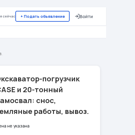
+ Подать объявление
Войти
я сейчас
з.
Экскаватор-погрузчик
CASE и 20-тонный
амосвал: снос,
емляные работы, вывоз.
ена не указана