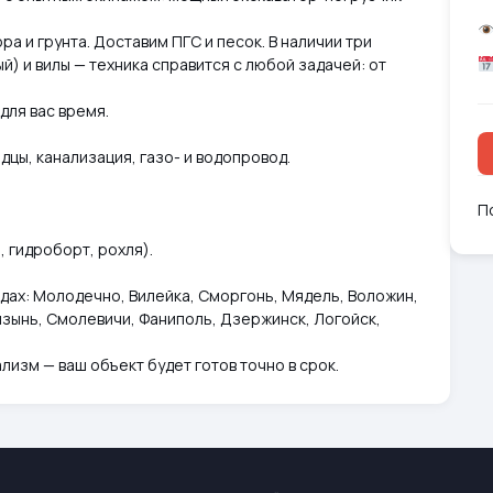
а и грунта. Доставим ПГС и песок. В наличии три
й) и вилы — техника справится с любой задачей: от
для вас время.
дцы, канализация, газо- и водопровод.
П
, гидроборт, рохля).
дах: Молодечно, Вилейка, Сморгонь, Мядель, Воложин,
язынь, Смолевичи, Фаниполь, Дзержинск, Логойск,
изм — ваш объект будет готов точно в срок.