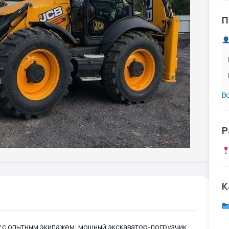
П
В
Р
К
 с опытным экипажем: мощный экскаватор-погрузчик