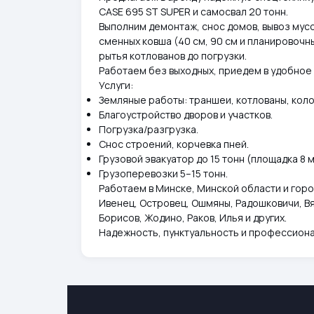
CASE 695 ST SUPER и самосвал 20 тонн.
Выполним демонтаж, снос домов, вывоз мусор
сменных ковша (40 см, 90 см и планировочны
рытья котлованов до погрузки.
Работаем без выходных, приедем в удобное 
Услуги:
Земляные работы: траншеи, котлованы, коло
Благоустройство дворов и участков.
Погрузка/разгрузка.
Снос строений, корчевка пней.
Грузовой эвакуатор до 15 тонн (площадка 8 м
Грузоперевозки 5–15 тонн.
Работаем в Минске, Минской области и горо
Ивенец, Островец, Ошмяны, Радошковичи, В
Борисов, Жодино, Раков, Илья и других.
Надежность, пунктуальность и профессионал