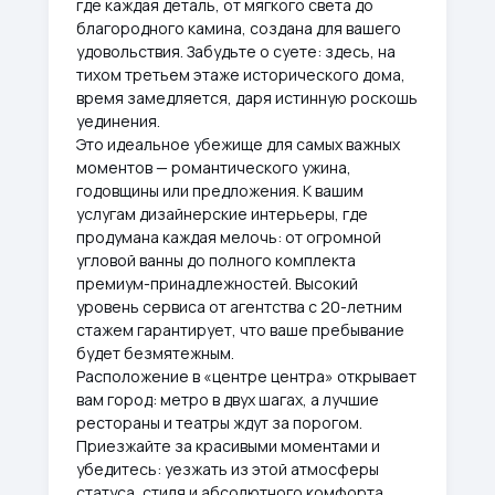
где каждая деталь, от мягкого света до
благородного камина, создана для вашего
удовольствия. Забудьте о суете: здесь, на
тихом третьем этаже исторического дома,
время замедляется, даря истинную роскошь
уединения.
Это идеальное убежище для самых важных
моментов — романтического ужина,
годовщины или предложения. К вашим
услугам дизайнерские интерьеры, где
продумана каждая мелочь: от огромной
угловой ванны до полного комплекта
премиум-принадлежностей. Высокий
уровень сервиса от агентства с 20-летним
стажем гарантирует, что ваше пребывание
будет безмятежным.
Расположение в «центре центра» открывает
вам город: метро в двух шагах, а лучшие
рестораны и театры ждут за порогом.
Приезжайте за красивыми моментами и
убедитесь: уезжать из этой атмосферы
статуса, стиля и абсолютного комфорта