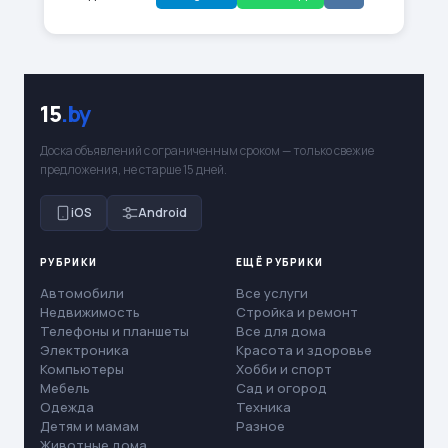
15
.by
Доска объявлений с ограниченным сроком — только свежие
предложения, не старше 15 дней.
iOS
Android
РУБРИКИ
ЕЩЁ РУБРИКИ
Автомобили
Все услуги
Недвижимость
Стройка и ремонт
Телефоны и планшеты
Все для дома
Электроника
Красота и здоровье
Компьютеры
Хобби и спорт
Мебель
Сад и огород
Одежда
Техника
Детям и мамам
Разное
Животные дома