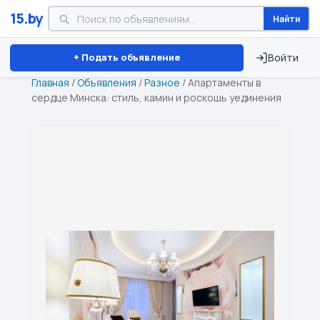
15.by
Найти
Минск
Витебск
Брест
⏱ ТОЛЬКО 15 ДНЕЙ
+ Подать объявление
Войти
Главная
/
Объявления
/
Разное
/
Апартаменты в
сердце Минска: стиль, камин и роскошь уединения