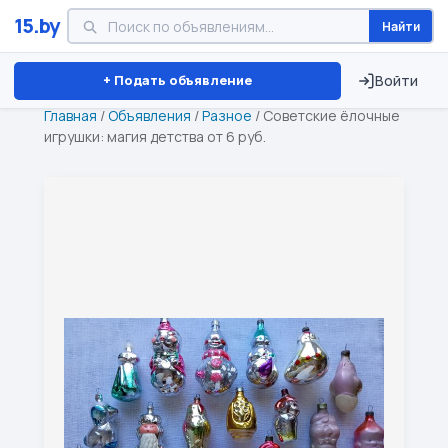
15.by
Найти
Минск
Витебск
Брест
⏱ ТОЛЬКО 15 ДНЕЙ
+ Подать объявление
Войти
Главная
/
Объявления
/
Разное
/
Советские ёлочные
игрушки: магия детства от 6 руб.