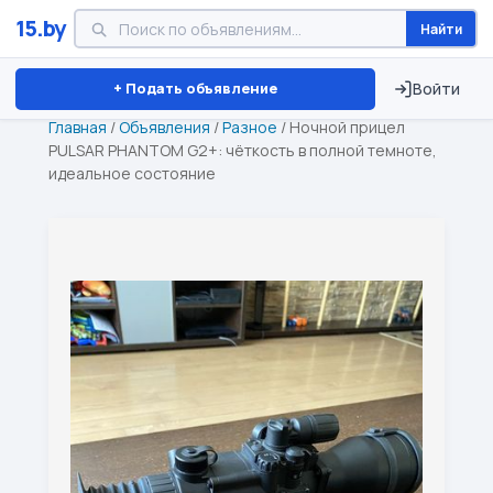
15.by
Найти
Минск
Витебск
Брест
⏱ ТОЛЬКО 15 ДНЕЙ
+ Подать объявление
Войти
Главная
/
Объявления
/
Разное
/
Ночной прицел
PULSAR PHANTOM G2+: чёткость в полной темноте,
идеальное состояние