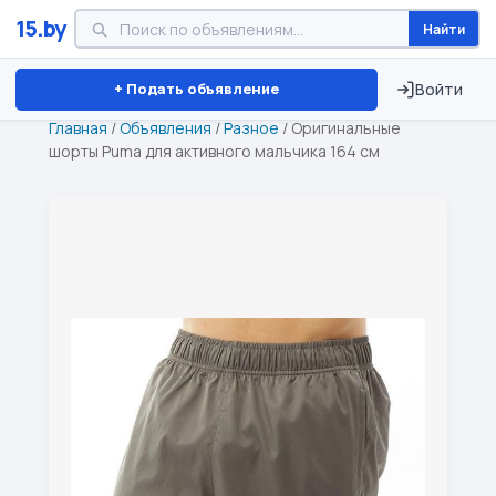
15.by
Найти
Минск
Витебск
Брест
⏱ ТОЛЬКО 15 ДНЕЙ
+ Подать объявление
Войти
Главная
/
Объявления
/
Разное
/
Оригинальные
шорты Puma для активного мальчика 164 см