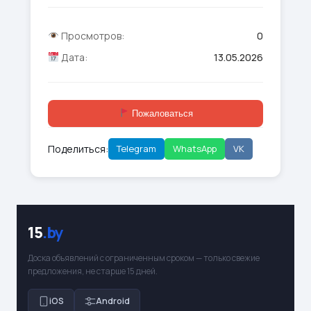
Просмотров:
0
Дата:
13.05.2026
Пожаловаться
Поделиться:
Telegram
WhatsApp
VK
15
.by
Доска объявлений с ограниченным сроком — только свежие
предложения, не старше 15 дней.
iOS
Android