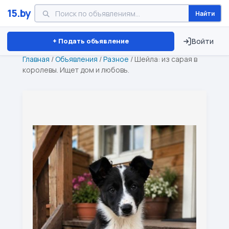
15.by
Найти
Минск
Витебск
Брест
⏱ ТОЛЬКО 15 ДНЕЙ
+ Подать объявление
Войти
Главная
/
Объявления
/
Разное
/
Шейла: из сарая в
королевы. Ищет дом и любовь.