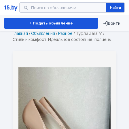
15.by
Найти
Минск
Витебск
Брест
⏱ ТОЛЬКО 15 ДНЕЙ
+ Подать объявление
Войти
Главная
/
Объявления
/
Разное
/
Туфли Zara 41:
Стиль и комфорт. Идеальное состояние, полцены.