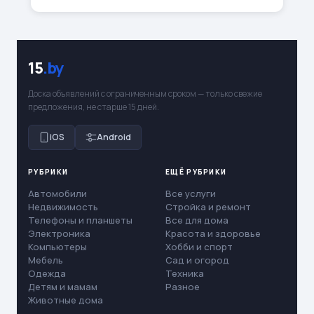
15
.by
Доска объявлений с ограниченным сроком — только свежие
предложения, не старше 15 дней.
iOS
Android
РУБРИКИ
ЕЩЁ РУБРИКИ
Автомобили
Все услуги
Недвижимость
Стройка и ремонт
Телефоны и планшеты
Все для дома
Электроника
Красота и здоровье
Компьютеры
Хобби и спорт
Мебель
Сад и огород
Одежда
Техника
Детям и мамам
Разное
Животные дома