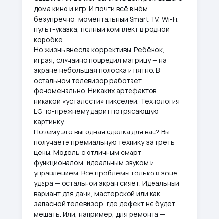
дома кино и игр. И почти всё в нём
безупречно: моментальный Smart TV, Wi-Fi,
пульт-указка, полный комплект в родной
коробке.
Но жизнь внесла коррективы. Ребёнок,
играя, случайно повредил матрицу — на
экране небольшая полоска и пятно. В
остальном телевизор работает
феноменально. Никаких артефактов,
никакой «усталости» пикселей. Технология
LG по-прежнему дарит потрясающую
картинку.
Почему это выгодная сделка для вас? Вы
получаете премиальную технику за треть
цены. Модель с отличным смарт-
функционалом, идеальным звуком и
управлением. Все проблемы только в зоне
удара — остальной экран сияет. Идеальный
вариант для дачи, мастерской или как
запасной телевизор, где дефект не будет
мешать. Или, например, для ремонта —