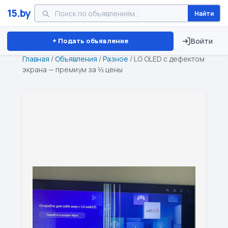
15.by
Найти
Минск
Витебск
Брест
⏱ ТОЛЬКО 15 ДНЕЙ
+ Подать объявление
Войти
Главная
/
Объявления
/
Разное
/
LG OLED с дефектом
экрана — премиум за ⅓ цены