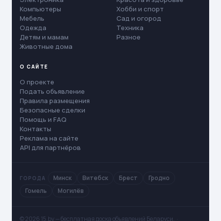
Компьютеры
Хобби и спорт
Мебель
Сад и огород
Одежда
Техника
Детям и мамам
Разное
Животные дома
О САЙТЕ
О проекте
Подать объявление
Правила размещения
Безопасные сделки
Помощь и FAQ
Контакты
Реклама на сайте
API для партнёров
Минск
Витебск
Брест
Гродно
ГОРОДА
Гомель
Могилёв
© 2026 15.by — бесплатная доска объявлений Беларуси. ·