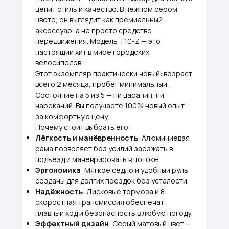
ценит стиль и качество. В нежном сером
цвете, он выглядит как премиальный
аксессуар, а не просто средство
передвижения. Модель T10-Z — это
настоящий хит в мире городских
велосипедов.
Этот экземпляр практически новый: возраст
всего 2 месяца, пробег минимальный.
Состояние на 5 из 5 — ни царапин, ни
нареканий. Вы получаете 100% новый опыт
за комфортную цену.
Почему стоит выбрать его:
Лёгкость и манёвренность
: Алюминиевая
рама позволяет без усилий заезжать в
подъезд и маневрировать в потоке.
Эргономика
: Мягкое седло и удобный руль
созданы для долгих поездок без усталости.
Надёжность
: Дисковые тормоза и 8-
скоростная трансмиссия обеспечат
плавный ход и безопасность в любую погоду.
Эффектный дизайн
: Серый матовый цвет —