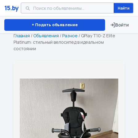
15.by
Найти
Минск
Витебск
Брест
⏱ ТОЛЬКО 15 ДНЕЙ
+ Подать объявление
Войти
Главная
/
Объявления
/
Разное
/
QPlay T10-Z Elite
Platinum: стильный велосипед в идеальном
состоянии