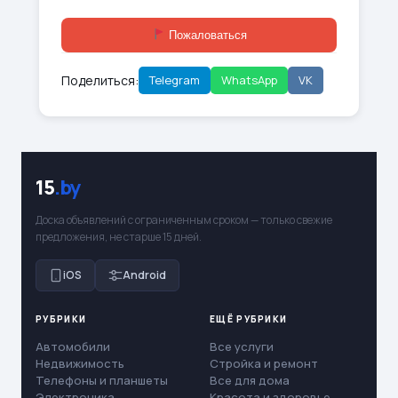
Пожаловаться
Поделиться:
Telegram
WhatsApp
VK
15
.by
Доска объявлений с ограниченным сроком — только свежие
предложения, не старше 15 дней.
iOS
Android
РУБРИКИ
ЕЩЁ РУБРИКИ
Автомобили
Все услуги
Недвижимость
Стройка и ремонт
Телефоны и планшеты
Все для дома
Электроника
Красота и здоровье