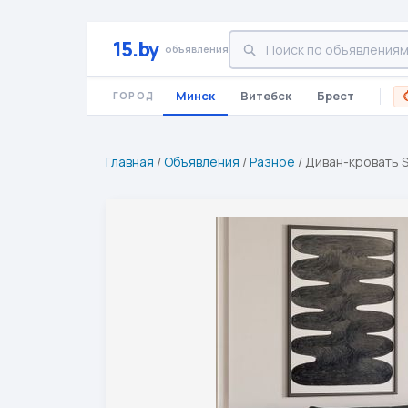
15.by
объявления
Минск
Витебск
Брест
ГОРОД
Главная
/
Объявления
/
Разное
/
Диван-кровать S