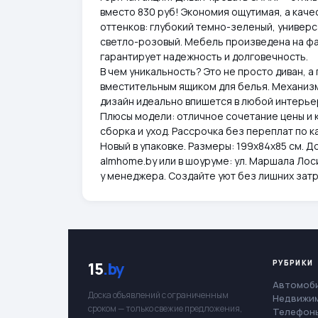
вместо 830 руб! Экономия ощутимая, а каче
оттенков: глубокий темно-зеленый, универ
светло-розовый. Мебель произведена на фа
гарантирует надежность и долговечность.
В чем уникальность? Это не просто диван, 
вместительным ящиком для белья. Механиз
дизайн идеально впишется в любой интерье
Плюсы модели: отличное сочетание цены и 
сборка и уход. Рассрочка без переплат по к
Новый в упаковке. Размеры: 199х84х85 см. Д
almhome.by или в шоуруме: ул. Маршала Лос
у менеджера. Создайте уют без лишних затр
РУБРИКИ
15
.by
Автомоб
Доска объявлений с ограниченным
Недвижи
сроком — только свежие предложения,
Телефоны