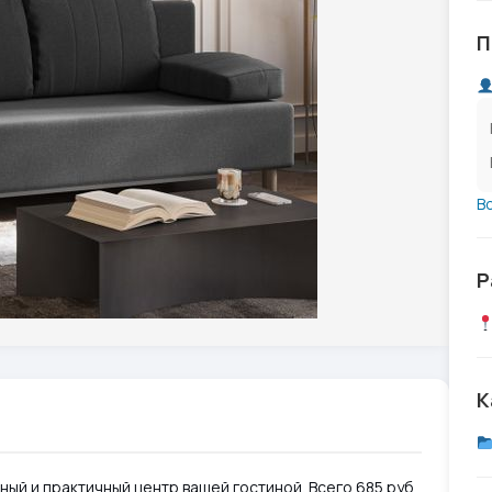
П
В
Р
К
ный и практичный центр вашей гостиной. Всего 685 руб