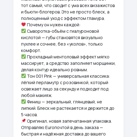
тот самый, что сводит с ума всех визажистов
и бьюти-блогеров. Это не просто блеск, а
полноценный уход с эффектом гламура.
Почему он нужен каждой:
Сыворотка-объём с гиалуроновой
кислотой — губы становятся визуально
пухлее и сочнее, без «уколов», только
комфорт.
Прохладный ментоловый эффект мягко
массирует, а средство заполняет морщинки,
делая контур идеально ровным.
Тон 001 Pink — универсальная классика:
лёгкий перламутр с розовинкой, который
освежает лицо за секунду и подходит под
любой макияж.
Финиш — зеркальный, глянцевый, не
липкий. Блеск не растекается и держится до
5 часов.
Оригинал, новая запечатанная упаковка.
Отправляю Euroпочтой в день заказа —
быстрая и надёжная доставка до вашего