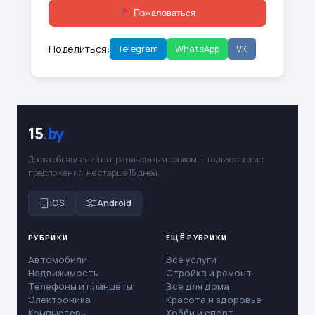
Пожаловаться
Поделиться:
Telegram
WhatsApp
VK
15
.by
Доска объявлений с ограниченным сроком — только свежие
предложения, не старше 15 дней.
iOS
Android
РУБРИКИ
ЕЩЁ РУБРИКИ
Автомобили
Все услуги
Недвижимость
Стройка и ремонт
Телефоны и планшеты
Все для дома
Электроника
Красота и здоровье
Компьютеры
Хобби и спорт