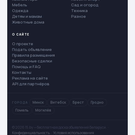
Мебель
Сад и огород
Одежда
Техника
Детям и мамам
Разное
Животные дома
О САЙТЕ
О проекте
Подать объявление
Правила размещения
Безопасные сделки
Помощь и FAQ
Контакты
Реклама на сайте
API для партнёров
Минск
Витебск
Брест
Гродно
ГОРОДА
Гомель
Могилёв
© 2026 15.by — бесплатная доска объявлений Беларуси. ·
Конфиденциальность
·
Условия использования