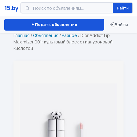
15.by
Найти
Минск
Витебск
Брест
⏱ ТОЛЬКО 15 ДНЕЙ
+ Подать объявление
Войти
Главная
/
Объявления
/
Разное
/
Dior Addict Lip
Maximizer 001: культовый блеск с гиалуроновой
кислотой