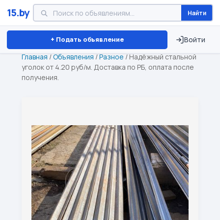
15.by
Найти
Минск
Витебск
Брест
⏱ ТОЛЬКО 15 ДНЕЙ
+ Подать объявление
Войти
Главная
/
Объявления
/
Разное
/
Надёжный стальной
уголок от 4.20 руб/м. Доставка по РБ, оплата после
получения.