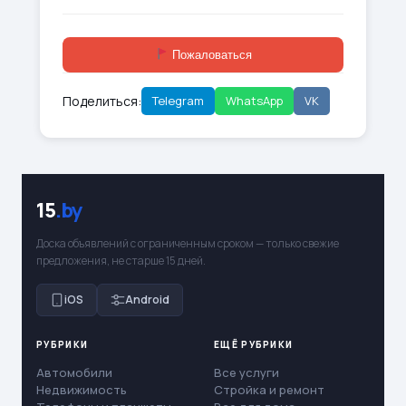
Пожаловаться
Поделиться:
Telegram
WhatsApp
VK
15
.by
Доска объявлений с ограниченным сроком — только свежие
предложения, не старше 15 дней.
iOS
Android
РУБРИКИ
ЕЩЁ РУБРИКИ
Автомобили
Все услуги
Недвижимость
Стройка и ремонт