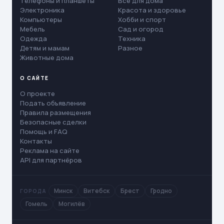
Телефоны и планшеты
Все для дома
Электроника
Красота и здоровье
Компьютеры
Хобби и спорт
Мебель
Сад и огород
Одежда
Техника
Детям и мамам
Разное
Животные дома
О САЙТЕ
О проекте
Подать объявление
Правила размещения
Безопасные сделки
Помощь и FAQ
Контакты
Реклама на сайте
API для партнёров
Минск
Витебск
Брест
Гродно
ГОРОДА
Гомель
Могилёв