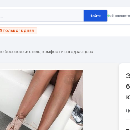
Найти
обновляетс
⏱ ТОЛЬКО 15 ДНЕЙ
е босоножки: стиль, комфорт и выгодная цена
б
Ц