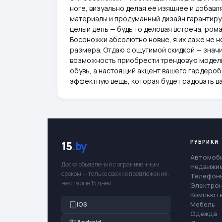
ноге, визуально делая её изящнее и добавл
материалы и продуманный дизайн гарантирую
целый день — будь то деловая встреча, рома
Босоножки абсолютно новые, я их даже не но
размера. Отдаю с ощутимой скидкой — знач
возможность приобрести трендовую модель 
обувь, а настоящий акцент вашего гардероб
эффектную вещь, которая будет радовать в
РУБРИКИ
15
.by
Автомоб
Доска объявлений с ограниченным
Недвижи
сроком — только свежие предложения,
Телефоны
не старше 15 дней.
Электро
Компьют
Мебель
iOS
Одежда