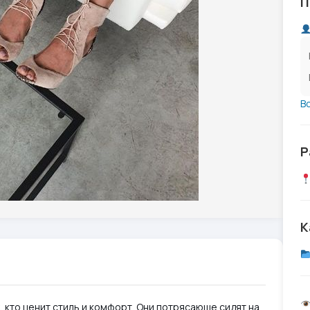
П
В
Р
К
, кто ценит стиль и комфорт. Они потрясающе сидят на