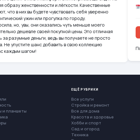
яя образу женственности и лёгкости. Качественные
т, что в них вы будете чувствовать себя уверенно
нтический ужин или прогулка по городу.
сила, но, увы, они оказались чуть меньше моего
ительно дешевле своей покупной цены. Это отличная
за разумные деньги, ведь вы получаете не просто
а. Не упустите шанс добавить в свою коллекцию
П
ас каждым шагом!
ЕЩЁ РУБРИКИ
или
Все услуги
мость
Стройка и ремонт
 и планшеты
Все для дома
ника
Красота и здоровье
еры
Хобби и спорт
Сад и огород
Техника