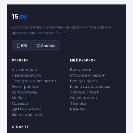
15
.by
Доска объявлений с ограниченным сроком — только свежие
предложения, не старше 15 дней.
iOS
Android
РУБРИКИ
ЕЩЁ РУБРИКИ
Автомобили
Все услуги
Недвижимость
Стройка и ремонт
Телефоны и планшеты
Все для дома
Электроника
Красота и здоровье
Компьютеры
Хобби и спорт
Мебель
Сад и огород
Одежда
Техника
Детям и мамам
Разное
Животные дома
О САЙТЕ