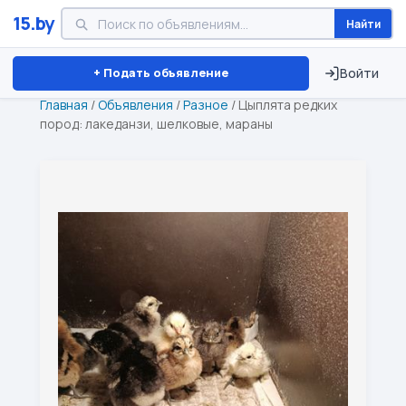
15.by
Найти
Минск
Витебск
Брест
⏱ ТОЛЬКО 15 ДНЕЙ
+ Подать объявление
Войти
Главная
/
Объявления
/
Разное
/
Цыплята редких
пород: лакеданзи, шелковые, мараны