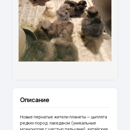
Описание
Новые пернатые жители планеты — цыплята
редких пород: лакеданзи (уникальные
мохноногие с шестью пальцами), китайские