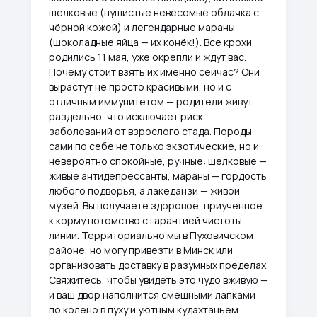
шелковые (пушистые невесомые облачка с
чёрной кожей) и легендарные мараны
(шоколадные яйца — их конёк!). Все крохи
родились 11 мая, уже окрепли и ждут вас.
Почему стоит взять их именно сейчас? Они
вырастут не просто красивыми, но и с
отличным иммунитетом — родители живут
раздельно, что исключает риск
заболеваний от взрослого стада. Породы
сами по себе не только экзотические, но и
невероятно спокойные, ручные: шелковые —
живые антидепрессанты, мараны — гордость
любого подворья, а лакеданзи — живой
музей. Вы получаете здоровое, приученное
к корму потомство с гарантией чистоты
линии. Территориально мы в Пуховичском
районе, но могу привезти в Минск или
организовать доставку в разумных пределах.
Свяжитесь, чтобы увидеть это чудо вживую —
и ваш двор наполнится смешными лапками
по колено в пуху и уютным кудахтаньем