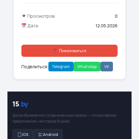
Просмотров:
0
Дата:
12.05.2026
Пожаловаться
Поделиться:
Telegram
WhatsApp
VK
15
.by
Доска объявлений с ограниченным сроком — только свежие
предложения, не старше 15 дней.
iOS
Android