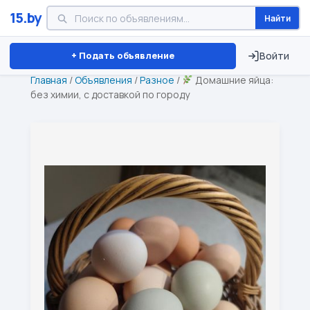
15.by
Найти
Минск
Витебск
Брест
⏱ ТОЛЬКО 15 ДНЕЙ
+ Подать объявление
Войти
Главная
/
Объявления
/
Разное
/
Домашние яйца:
без химии, с доставкой по городу