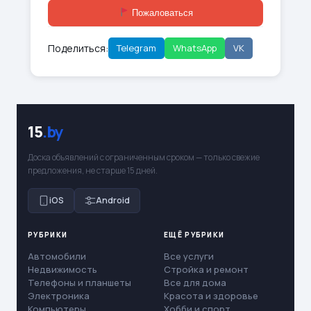
Пожаловаться
Поделиться:
Telegram
WhatsApp
VK
15
.by
Доска объявлений с ограниченным сроком — только свежие
предложения, не старше 15 дней.
iOS
Android
РУБРИКИ
ЕЩЁ РУБРИКИ
Автомобили
Все услуги
Недвижимость
Стройка и ремонт
Телефоны и планшеты
Все для дома
Электроника
Красота и здоровье
Компьютеры
Хобби и спорт