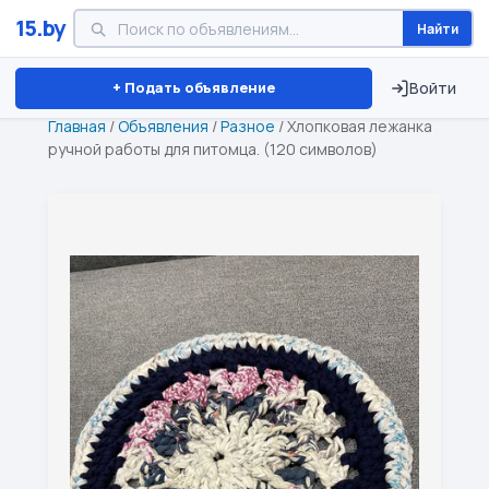
15.by
Найти
Минск
Витебск
Брест
⏱ ТОЛЬКО 15 ДНЕЙ
+ Подать объявление
Войти
Главная
/
Объявления
/
Разное
/
Хлопковая лежанка
ручной работы для питомца. (120 символов)