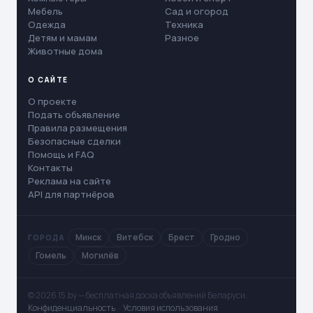
Мебель
Сад и огород
Одежда
Техника
Детям и мамам
Разное
Животные дома
О САЙТЕ
О проекте
Подать объявление
Правила размещения
Безопасные сделки
Помощь и FAQ
Контакты
Реклама на сайте
API для партнёров
Минск
Витебск
Брест
Гродно
ГОРОДА
Гомель
Могилёв
© 2026 15.by — бесплатная доска объявлений Беларуси. ·
Конфиденциальность
·
Условия использования