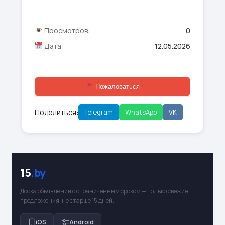
Просмотров:
0
Дата:
12.05.2026
Пожаловаться
Поделиться:
Telegram
WhatsApp
VK
15
.by
Доска объявлений с ограниченным сроком — только свежие
предложения, не старше 15 дней.
iOS
Android