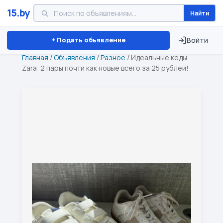
15.by
Найти
Минск
Витебск
Брест
⏱ ТОЛЬКО 15 ДНЕЙ
+ Подать объявление
Войти
Главная
/
Объявления
/
Разное
/
Идеальные кеды
Zara: 2 пары почти как новые всего за 25 рублей!