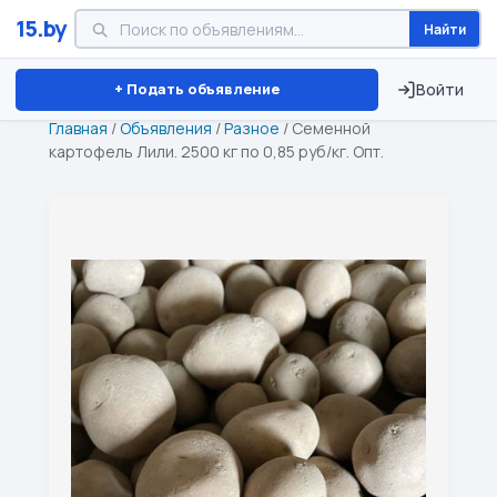
15.by
Найти
Минск
Витебск
Брест
⏱ ТОЛЬКО 15 ДНЕЙ
+ Подать объявление
Войти
Главная
/
Объявления
/
Разное
/
Семенной
картофель Лили. 2500 кг по 0,85 руб/кг. Опт.