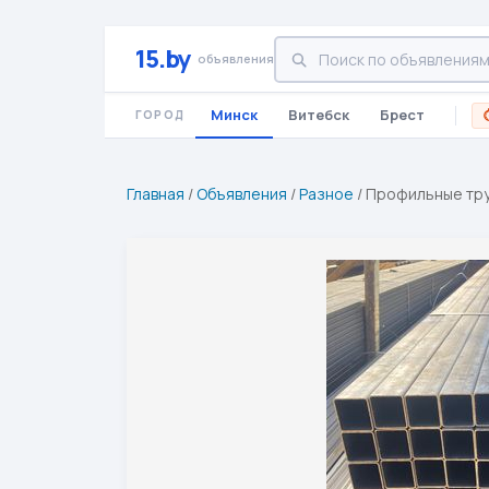
15.by
объявления
Минск
Витебск
Брест
ГОРОД
Главная
/
Объявления
/
Разное
/
Профильные труб