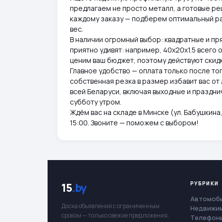
предлагаем не просто металл, а готовые ре
каждому заказу — подберем оптимальный ра
вес.
В наличии огромный выбор: квадратные и пря
приятно удивят: например, 40х20х1.5 всего от 
ценим ваш бюджет, поэтому действуют скидк
Главное удобство — оплата только после тог
собственная резка в размер избавит вас от
всей Беларуси, включая выходные и праздни
субботу утром.
Ждём вас на складе в Минске (ул. Бабушкина, 
15:00. Звоните — поможем с выбором!
РУБРИКИ
15
.by
Автомоб
Доска объявлений с ограниченным
Недвижи
сроком — только свежие предложения,
Телефоны