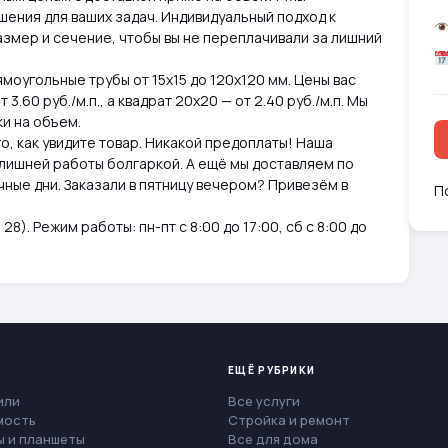
шения для ваших задач. Индивидуальный подход к
змер и сечение, чтобы вы не переплачивали за лишний
моугольные трубы от 15х15 до 120х120 мм. Цены вас
3.60 руб./м.п., а квадрат 20х20 — от 2.40 руб./м.п. Мы
и на объем.
о, как увидите товар. Никакой предоплаты! Наша
 лишней работы болгаркой. А ещё мы доставляем по
чные дни. Заказали в пятницу вечером? Привезём в
П
28). Режим работы: пн-пт с 8:00 до 17:00, сб с 8:00 до
ЕЩЁ РУБРИКИ
или
Все услуги
мость
Стройка и ремонт
 и планшеты
Все для дома