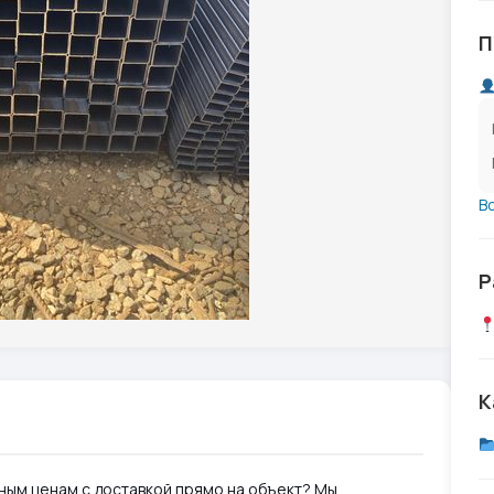
П
В
Р
К
ым ценам с доставкой прямо на объект? Мы