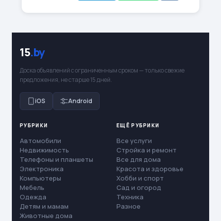
15
.by
Доска объявлений с ограниченным сроком — только свежие
предложения, не старше 15 дней.
iOS
Android
РУБРИКИ
ЕЩЁ РУБРИКИ
Автомобили
Все услуги
Недвижимость
Стройка и ремонт
Телефоны и планшеты
Все для дома
Электроника
Красота и здоровье
Компьютеры
Хобби и спорт
Мебель
Сад и огород
Одежда
Техника
Детям и мамам
Разное
Животные дома