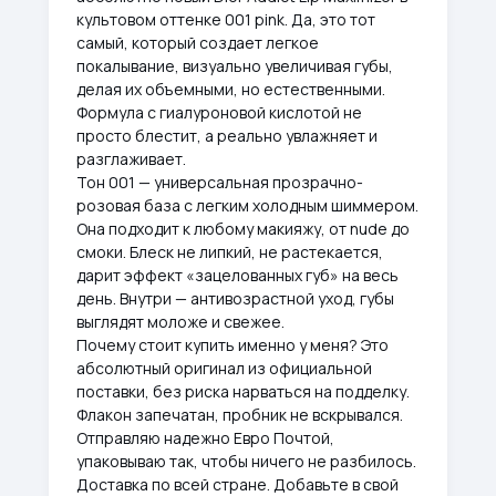
культовом оттенке 001 pink. Да, это тот
самый, который создает легкое
покалывание, визуально увеличивая губы,
делая их объемными, но естественными.
Формула с гиалуроновой кислотой не
просто блестит, а реально увлажняет и
разглаживает.
Тон 001 — универсальная прозрачно-
розовая база с легким холодным шиммером.
Она подходит к любому макияжу, от nude до
смоки. Блеск не липкий, не растекается,
дарит эффект «зацелованных губ» на весь
день. Внутри — антивозрастной уход, губы
выглядят моложе и свежее.
Почему стоит купить именно у меня? Это
абсолютный оригинал из официальной
поставки, без риска нарваться на подделку.
Флакон запечатан, пробник не вскрывался.
Отправляю надежно Евро Почтой,
упаковываю так, чтобы ничего не разбилось.
Доставка по всей стране. Добавьте в свой