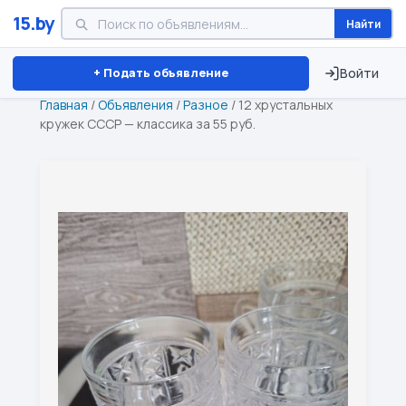
15.by
Найти
Минск
Витебск
Брест
⏱ ТОЛЬКО 15 ДНЕЙ
+ Подать объявление
Войти
Главная
/
Объявления
/
Разное
/
12 хрустальных
кружек СССР — классика за 55 руб.