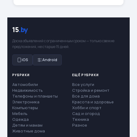
15
.by
Доска объявлений с ограниченным сроком — только свежие
предложения, не старше 15 дней.
iOS
Android
РУБРИКИ
ЕЩЁ РУБРИКИ
Автомобили
Все услуги
Недвижимость
Стройка и ремонт
Телефоны и планшеты
Все для дома
Электроника
Красота и здоровье
Компьютеры
Хобби и спорт
Мебель
Сад и огород
Одежда
Техника
Детям и мамам
Разное
Животные дома