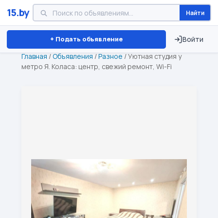
15.by
Найти
Минск
Витебск
Брест
⏱ ТОЛЬКО 15 ДНЕЙ
+ Подать объявление
Войти
Главная
/
Объявления
/
Разное
/
Уютная студия у
метро Я. Коласа: центр, свежий ремонт, Wi-Fi