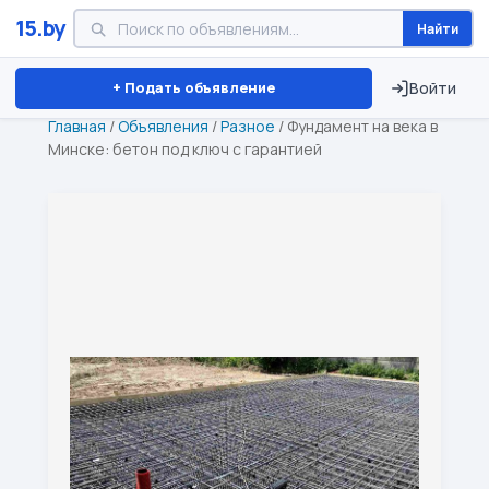
15.by
Найти
Минск
Витебск
Брест
⏱ ТОЛЬКО 15 ДНЕЙ
+ Подать объявление
Войти
Главная
/
Объявления
/
Разное
/
Фундамент на века в
Минске: бетон под ключ с гарантией