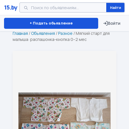
15.by
Найти
Минск
Витебск
Брест
⏱ ТОЛЬКО 15 ДНЕЙ
+ Подать объявление
Войти
Главная
/
Объявления
/
Разное
/
Мягкий старт для
малыша: распашонка-кнопка 0–2 мес