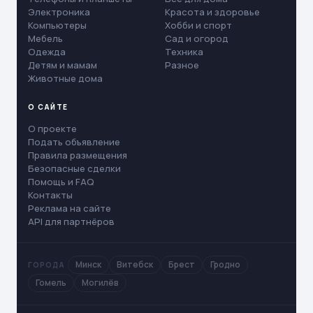
Электроника
Красота и здоровье
Компьютеры
Хобби и спорт
Мебель
Сад и огород
Одежда
Техника
Детям и мамам
Разное
Животные дома
О САЙТЕ
О проекте
Подать объявление
Правила размещения
Безопасные сделки
Помощь и FAQ
Контакты
Реклама на сайте
API для партнёров
Минск
Витебск
Брест
Гродно
ГОРОДА
Гомель
Могилёв