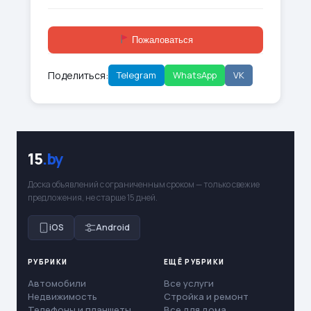
Пожаловаться
Поделиться:
Telegram
WhatsApp
VK
15
.by
Доска объявлений с ограниченным сроком — только свежие
предложения, не старше 15 дней.
iOS
Android
РУБРИКИ
ЕЩЁ РУБРИКИ
Автомобили
Все услуги
Недвижимость
Стройка и ремонт
Телефоны и планшеты
Все для дома