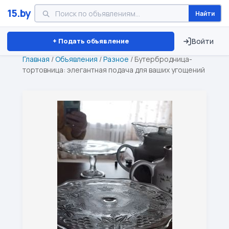
15.by
Найти
Минск
Витебск
Брест
⏱ ТОЛЬКО 15 ДНЕЙ
+ Подать объявление
Войти
Главная
/
Объявления
/
Разное
/
Бутербродница-
тортовница: элегантная подача для ваших угощений