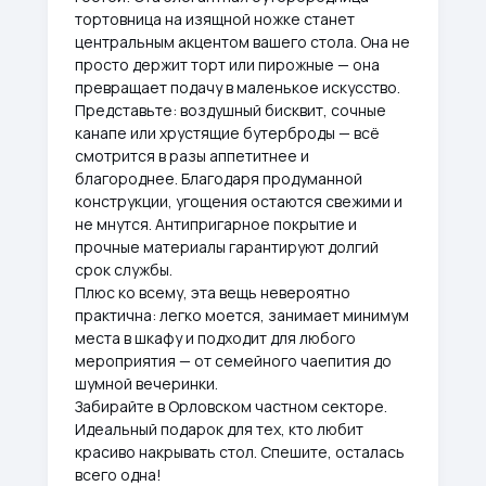
тортовница на изящной ножке станет
центральным акцентом вашего стола. Она не
просто держит торт или пирожные — она
превращает подачу в маленькое искусство.
Представьте: воздушный бисквит, сочные
канапе или хрустящие бутерброды — всё
смотрится в разы аппетитнее и
благороднее. Благодаря продуманной
конструкции, угощения остаются свежими и
не мнутся. Антипригарное покрытие и
прочные материалы гарантируют долгий
срок службы.
Плюс ко всему, эта вещь невероятно
практична: легко моется, занимает минимум
места в шкафу и подходит для любого
мероприятия — от семейного чаепития до
шумной вечеринки.
Забирайте в Орловском частном секторе.
Идеальный подарок для тех, кто любит
красиво накрывать стол. Спешите, осталась
всего одна!