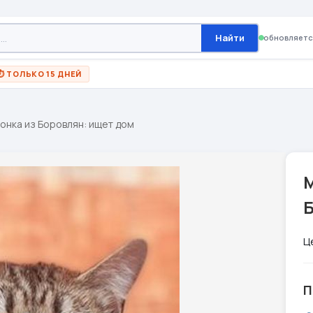
Найти
обновляетс
⏱ ТОЛЬКО 15 ДНЕЙ
онка из Боровлян: ищет дом
Ц
П