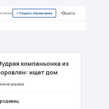
+ Подать объявление
Войти
я сейчас
Мудрая компаньонка из
Боровлян: ищет дом
ена не указана
родавец