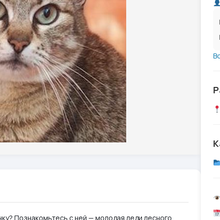
В
Р
К
нку? Познакомьтесь с ней — молодая леди лесного