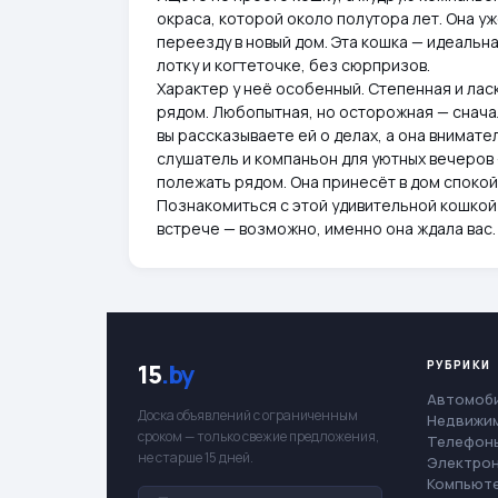
окраса, которой около полутора лет. Она у
переезду в новый дом. Эта кошка — идеальн
лотку и когтеточке, без сюрпризов.
Характер у неё особенный. Степенная и ласк
рядом. Любопытная, но осторожная — сначал
вы рассказываете ей о делах, а она внимате
слушатель и компаньон для уютных вечеров 
полежать рядом. Она принесёт в дом спокой
Познакомиться с этой удивительной кошкой 
встрече — возможно, именно она ждала вас.
РУБРИКИ
15
.by
Автомоб
Доска объявлений с ограниченным
Недвижи
сроком — только свежие предложения,
Телефоны
не старше 15 дней.
Электро
Компьют