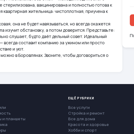
же стерилизована, вакцинирована и полностью готова к
ая квартирная жительница: чистоплотная, приучена к
овая, она не будет навязываться, но всегда окажется
а изучит обстановку, а потом доверится. Представьте:
П
льно слушает, будто даёт дельный совет. Идеальный
— всегда составит компанию за ужином или просто
ствие и уют.
можно в Боровлянах. Звоните, чтобы договориться о
ЕЩЁ РУБРИКИ
или
Все услуги
мость
Стройка и ремонт
 и планшеты
Все для дома
ника
Красота и здоровье
еры
Хобби и спорт