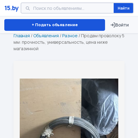
15.by
Найти
Минск
Витебск
Брест
⏱ ТОЛЬКО 15 ДНЕЙ
+ Подать объявление
Войти
Главная
/
Объявления
/
Разное
/
Продам проволоку 5
мм: прочность, универсальность, цена ниже
магазинной