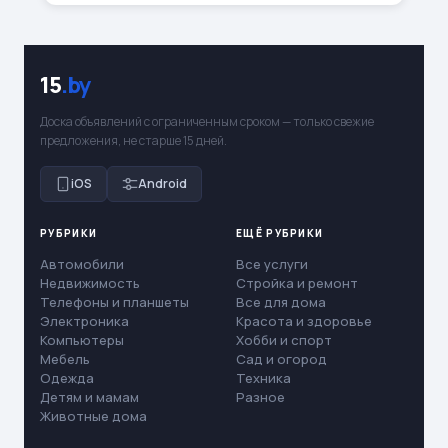
15
.by
Доска объявлений с ограниченным сроком — только свежие
предложения, не старше 15 дней.
iOS
Android
РУБРИКИ
ЕЩЁ РУБРИКИ
Автомобили
Все услуги
Недвижимость
Стройка и ремонт
Телефоны и планшеты
Все для дома
Электроника
Красота и здоровье
Компьютеры
Хобби и спорт
Мебель
Сад и огород
Одежда
Техника
Детям и мамам
Разное
Животные дома