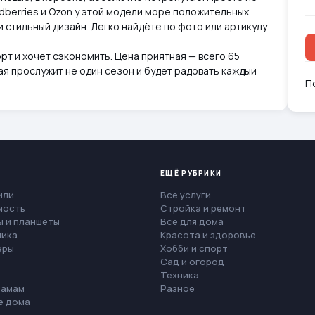
ldberries и Ozon у этой модели море положительных
 и стильный дизайн. Легко найдёте по фото или артикулу
рт и хочет сэкономить. Цена приятная — всего 65
ая прослужит не один сезон и будет радовать каждый
П
ЕЩЁ РУБРИКИ
или
Все услуги
мость
Стройка и ремонт
 и планшеты
Все для дома
ника
Красота и здоровье
еры
Хобби и спорт
Сад и огород
Техника
мамам
Разное
е дома