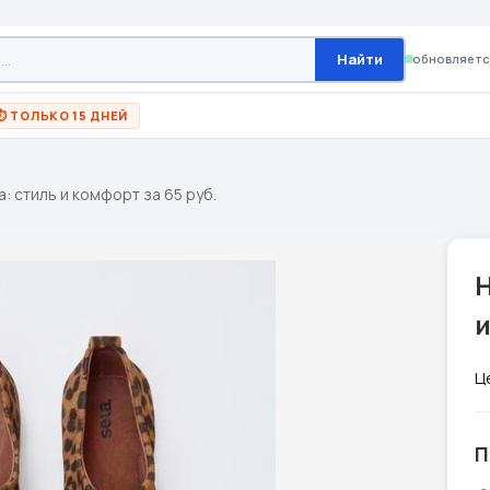
Найти
обновляетс
⏱ ТОЛЬКО 15 ДНЕЙ
a: стиль и комфорт за 65 руб.
Н
и
Ц
П