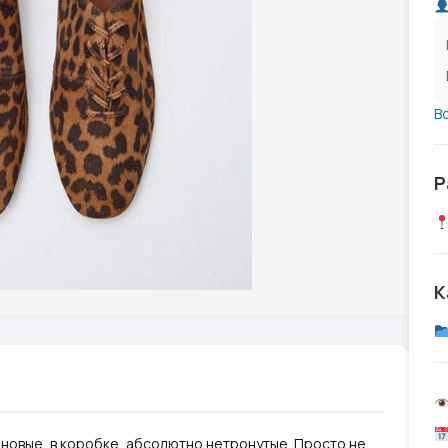
В
Р
К
 новые, в коробке, абсолютно нетронутые. Просто не