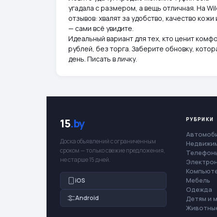
угадала с размером, а вещь отличная. На Wi
отзывов: хвалят за удобство, качество кожи
— сами всё увидите.
Идеальный вариант для тех, кто ценит комфо
рублей, без торга. Заберите обновку, котор
день. Писать в личку.
РУБРИКИ
15
.by
Автомоб
Доска объявлений с ограниченным
Недвижи
сроком — только свежие предложения,
Телефоны
не старше 15 дней.
Электро
Компьют
Мебель
iOS
Одежда
Android
Детям и 
Животны