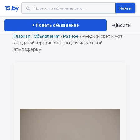
15.by
Найти
Минск
Витебск
Брест
⏱ ТОЛЬКО 15 ДНЕЙ
+ Подать объявление
Войти
Главная
/
Объявления
/
Разное
/
«Редкий свет и уют:
две дизайнерские люстры для идеальной
атмосферы»