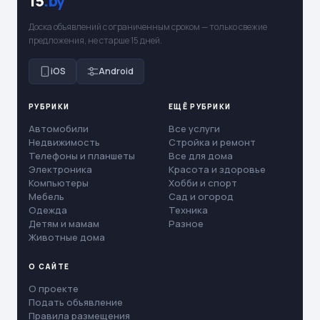
15
.by
Доска объявлений с ограниченным сроком — только свежие
предложения, не старше 15 дней.
iOS
Android
РУБРИКИ
ЕЩЁ РУБРИКИ
Автомобили
Все услуги
Недвижимость
Стройка и ремонт
Телефоны и планшеты
Все для дома
Электроника
Красота и здоровье
Компьютеры
Хобби и спорт
Мебель
Сад и огород
Одежда
Техника
Детям и мамам
Разное
Животные дома
О САЙТЕ
О проекте
Подать объявление
Правила размещения