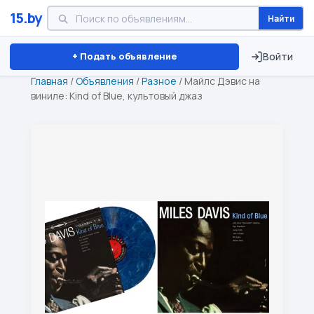
15.by
Найти
Минск
Витебск
Брест
⏱ ТОЛЬКО 15 ДНЕЙ
+ Подать объявление
Войти
Главная
/
Объявления
/
Разное
/
Майлс Дэвис на
виниле: Kind of Blue, культовый джаз