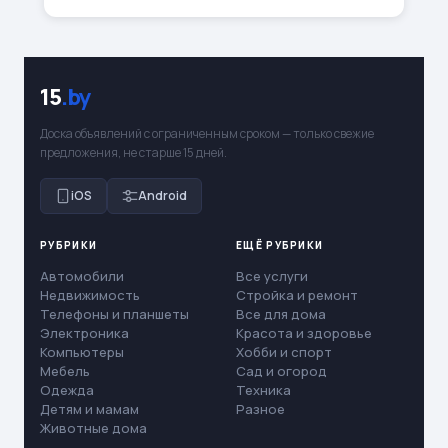
15
.by
Доска объявлений с ограниченным сроком — только свежие
предложения, не старше 15 дней.
iOS
Android
РУБРИКИ
ЕЩЁ РУБРИКИ
Автомобили
Все услуги
Недвижимость
Стройка и ремонт
Телефоны и планшеты
Все для дома
Электроника
Красота и здоровье
Компьютеры
Хобби и спорт
Мебель
Сад и огород
Одежда
Техника
Детям и мамам
Разное
Животные дома