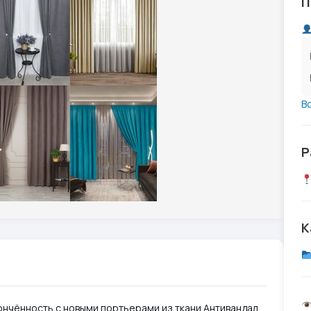
П
В
Р
К
ончённость с новыми портьерами из ткани Антивандал