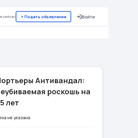
+ Подать объявление
Войти
я сейчас
Портьеры Антивандал:
неубиваемая роскошь на
5 лет
ена не указана