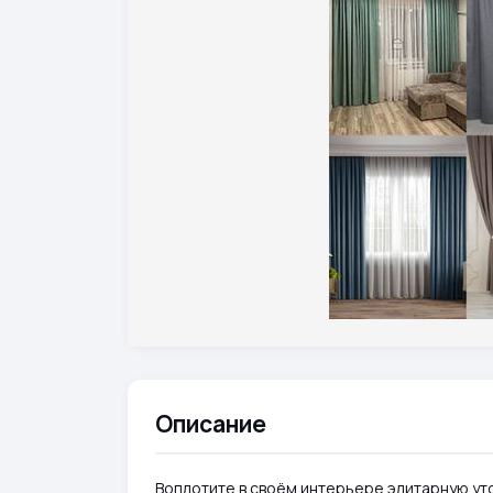
Описание
Воплотите в своём интерьере элитарную ут