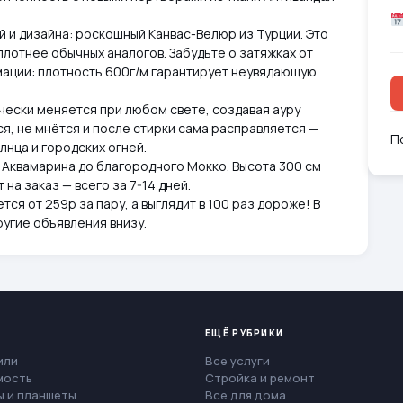
 и дизайна: роскошный Канвас-Велюр из Турции. Это
плотнее обычных аналогов. Забудьте о затяжках от
мации: плотность 600г/м гарантирует неувядающую
чески меняется при любом свете, создавая ауру
я, не мнётся и после стирки сама расправляется —
П
лнца и городских огней.
о Аквамарина до благородного Мокко. Высота 300 см
на заказ — всего за 7-14 дней.
ся от 259р за пару, а выглядит в 100 раз дороже! В
ругие объявления внизу.
ЕЩЁ РУБРИКИ
или
Все услуги
мость
Стройка и ремонт
 и планшеты
Все для дома