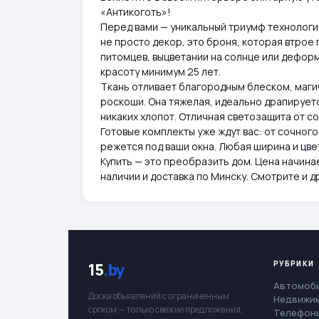
«Антикоготь»!
Перед вами — уникальный триумф технологий
не просто декор, это броня, которая втрое 
питомцев, выцветании на солнце или дефор
красоту минимум 25 лет.
Ткань отливает благородным блеском, маги
роскоши. Она тяжелая, идеально драпируетс
никаких хлопот. Отличная светозащита от со
Готовые комплекты уже ждут вас: от сочног
режется под ваши окна. Любая ширина и цвет 
Купить — это преобразить дом. Цена начинает
наличии и доставка по Минску. Смотрите и д
РУБРИКИ
15
.by
Автомоб
Доска объявлений с ограниченным
Недвижи
сроком — только свежие предложения,
Телефоны