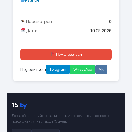
Разное
Просмотров:
0
Дата:
10.05.2026
Пожаловаться
Поделиться:
Telegram
WhatsApp
VK
15
.by
Доска объявлений с ограниченным сроком — только свежие
предложения, не старше 15 дней.