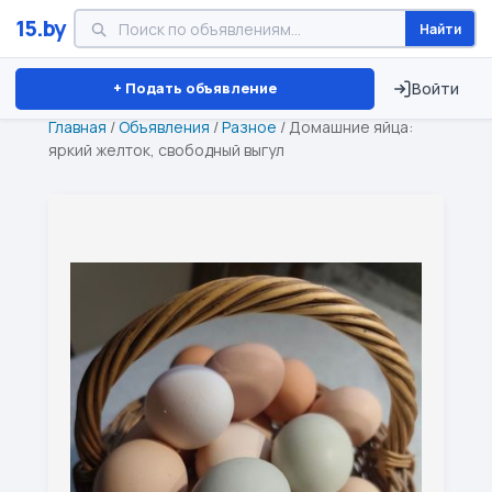
15.by
Найти
Минск
Витебск
Брест
⏱ ТОЛЬКО 15 ДНЕЙ
+ Подать объявление
Войти
Главная
/
Объявления
/
Разное
/
Домашние яйца:
яркий желток, свободный выгул