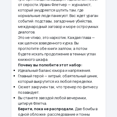
от серости. Ирвин Флетчер — журналист,
который умудряется шутить там, где
нормальные люди паникуют. Вас ждет ураган
событий: подставы, загадочные убийства,
международный заговор и море остроумных
диалогов.
Это не чтиво, это наркотик. Каждая глава —
как щелчок взведенного курка. Вы
проглотите обе книги залпом, а потом
будете искать продолжение в темных углах
книжного шкафа.
Почему вы полюбите этот набор:
Идеальный баланс юмора и напряжения.
Главный герой — хитрый, обаятельный циник,
который выкрутится из любой переделки.
Сюжет закручен так, что тренер по фитнесу
позавидует.
Вы станете звездой любой вечеринки,
цитируя Флетча.
Берите, пока не распродали.
Две бомбы в
одной обложке: расследование и тонны