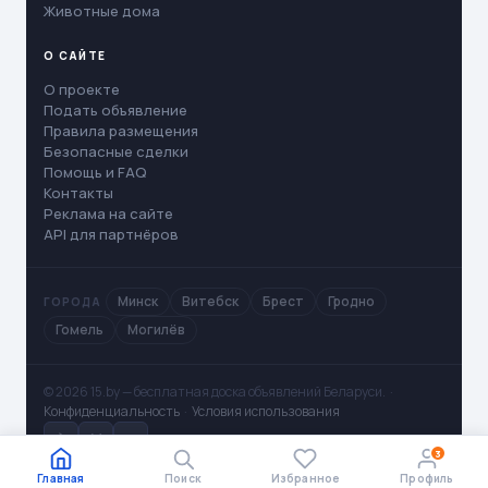
Животные дома
О САЙТЕ
О проекте
Подать объявление
Правила размещения
Безопасные сделки
Помощь и FAQ
Контакты
Реклама на сайте
API для партнёров
Минск
Витебск
Брест
Гродно
ГОРОДА
Гомель
Могилёв
© 2026 15.by — бесплатная доска объявлений Беларуси. ·
Конфиденциальность
·
Условия использования
✈
V
◻
3
Главная
Поиск
Избранное
Профиль