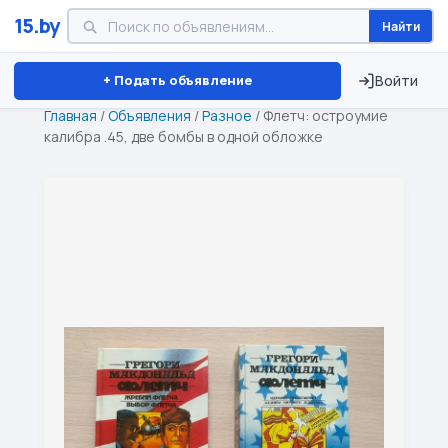
15.by
Найти
Минск
Витебск
Брест
⏱ ТОЛЬКО 15 ДНЕЙ
+ Подать объявление
Войти
Главная
/
Объявления
/
Разное
/
Флетч: остроумие
калибра .45, две бомбы в одной обложке