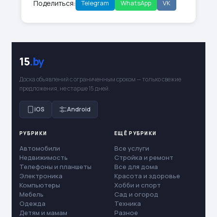
Поделиться:
Telegram
WhatsApp
VK
15
.by
Доска объявлений с ограниченным сроком — только свежие
предложения, не старше 15 дней.
iOS
Android
РУБРИКИ
ЕЩЁ РУБРИКИ
Автомобили
Все услуги
Недвижимость
Стройка и ремонт
Телефоны и планшеты
Все для дома
Электроника
Красота и здоровье
Компьютеры
Хобби и спорт
Мебель
Сад и огород
Одежда
Техника
Детям и мамам
Разное