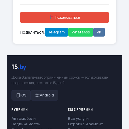
Пожаловаться
Поделиться:
Telegram
WhatsApp
VK
15
.by
Доска объявлений с ограниченным сроком — только свежие
предложения, не старше 15 дней.
iOS
Android
РУБРИКИ
ЕЩЁ РУБРИКИ
Автомобили
Все услуги
Недвижимость
Стройка и ремонт