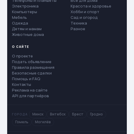
Телефоны и планшеты
Все для дома
Электроника
Красота и здоровье
Компьютеры
Хобби и спорт
Мебель
Сад и огород
Одежда
Техника
Детям и мамам
Разное
Животные дома
О САЙТЕ
О проекте
Подать объявление
Правила размещения
Безопасные сделки
Помощь и FAQ
Контакты
Реклама на сайте
API для партнёров
Минск
Витебск
Брест
Гродно
ГОРОДА
Гомель
Могилёв