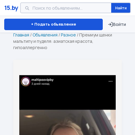
15.by
Найти
Минск
Витебск
Брест
⏱ ТОЛЬКО 15 ДНЕЙ
+ Подать объявление
Войти
Главная
/
Объявления
/
Разное
/
Премиум щенки
мальтипу и пуделя: азиатская красота,
гипоаллергенно