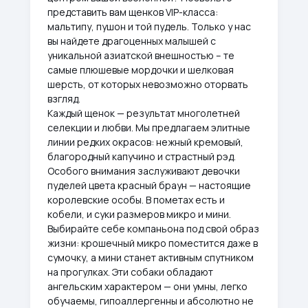
представить вам щенков VIP-класса:
мальтипу, пушон и той пудель. Только у нас
вы найдете драгоценных малышей с
уникальной азиатской внешностью – те
самые плюшевые мордочки и шелковая
шерсть, от которых невозможно оторвать
взгляд.
Каждый щенок — результат многолетней
селекции и любви. Мы предлагаем элитные
линии редких окрасов: нежный кремовый,
благородный капучино и страстный рэд.
Особого внимания заслуживают девочки
пуделей цвета красный браун — настоящие
королевские особы. В пометах есть и
кобели, и суки размеров микро и мини.
Выбирайте себе компаньона под свой образ
жизни: крошечный микро поместится даже в
сумочку, а мини станет активным спутником
на прогулках. Эти собаки обладают
ангельским характером — они умны, легко
обучаемы, гипоаллергенны и абсолютно не