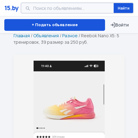
15.by
Найти
Минск
Витебск
Брест
⏱ ТОЛЬКО 15 ДНЕЙ
+ Подать объявление
Войти
Главная
/
Объявления
/
Разное
/
Reebok Nano X5: 5
тренировок, 39 размер за 250 руб.