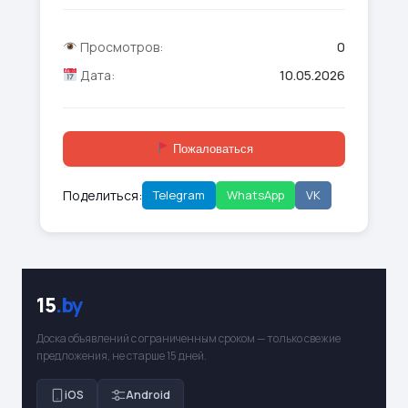
Просмотров:
0
Дата:
10.05.2026
Пожаловаться
Поделиться:
Telegram
WhatsApp
VK
15
.by
Доска объявлений с ограниченным сроком — только свежие
предложения, не старше 15 дней.
iOS
Android